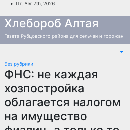
Перейти
Пт. Авг 7th, 2026
к
содержимому
Хлебороб Алтая
Газета Рубцовского района для сельчан и горожан
Без рубрики
ФНС: не каждая
хозпостройка
облагается налогом
на имущество
физлиц, а только те,