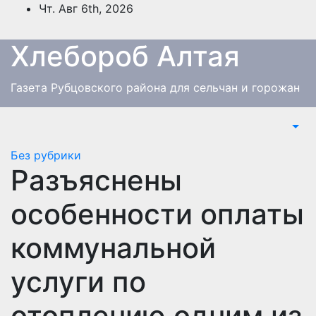
Перейти
Чт. Авг 6th, 2026
к
содержимому
Хлебороб Алтая
Газета Рубцовского района для сельчан и горожан
Без рубрики
Разъяснены
особенности оплаты
коммунальной
услуги по
отоплению одним из