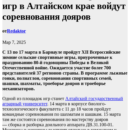
игр в Алтайском крае войдут
соревнования дояров
от
Redaktor
Мар 7, 2025
С 13 по 17 марта в Барнауле пройдут XII Всероссийские
зимние сельские спортивные игры, приуроченные к
празднованию 80-й годовщины Победы в Великой
Отечественной войне. Ожидается участие более 700
представителей 37 регионов страны. В программе лыжные
гонки, полиатлон, соревнования спортивных семей,
шашки, шахматы, троеборье дояров и троеборье
механизаторов.
Одной из площадок игр станет
Алтайский государственный
аграрный университет
. 14 марта в корпусе биолого-
технологического факультета с 11 до 18 часов пройдут
командные соревнования по шахматам и шашкам. 15 марта
там же состоятся соревнования по мастерству дояров
—
сборка и разборка доильного аппарата ДВ.31.100-01.
Мужчины и женщины выступят отдельно в командном и