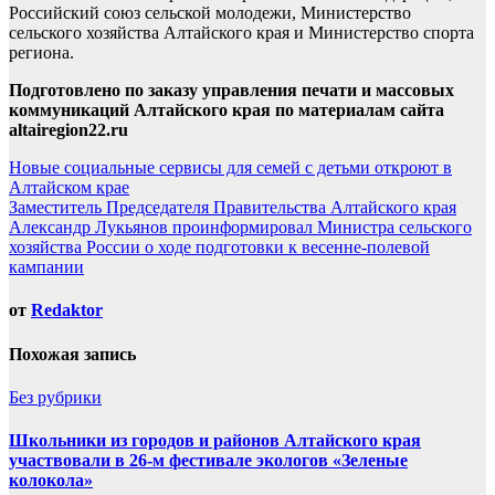
Российский союз сельской молодежи, Министерство
сельского хозяйства Алтайского края и Министерство спорта
региона.
Подготовлено по заказу управления печати и массовых
коммуникаций Алтайского края по материалам сайта
altairegion22.ru
Навигация
Новые социальные сервисы для семей с детьми откроют в
Алтайском крае
по
Заместитель Председателя Правительства Алтайского края
записям
Александр Лукьянов проинформировал Министра сельского
хозяйства России о ходе подготовки к весенне-полевой
кампании
от
Redaktor
Похожая запись
Без рубрики
Школьники из городов и районов Алтайского края
участвовали в 26-м фестивале экологов «Зеленые
колокола»