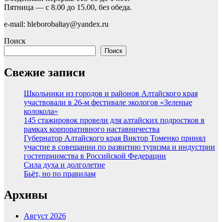
Пятница — с 8.00 до 15.00, без обеда.
e-mail: hleborobaltay@yandex.ru
Поиск
Поиск
Свежие записи
Школьники из городов и районов Алтайского края
участвовали в 26-м фестивале экологов «Зеленые
колокола»
145 стажировок провели для алтайских подростков в
рамках корпоративного наставничества
Губернатор Алтайского края Виктор Томенко принял
участие в совещании по развитию туризма и индустрии
гостеприимства в Российской Федерации
Сила духа и долголетие
Бьёт, но по правилам
Архивы
Август 2026