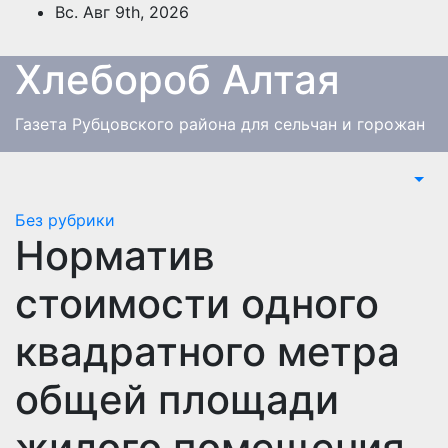
Перейти
Вс. Авг 9th, 2026
к
содержимому
Хлебороб Алтая
Газета Рубцовского района для сельчан и горожан
Без рубрики
Норматив
стоимости одного
квадратного метра
общей площади
жилого помещения