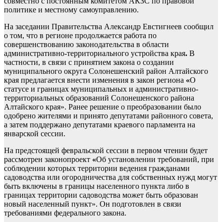
совместно с постоянным комитетом АКЗС по правовой
политике и местному самоуправлению.
На заседании Правительства Александр Евстигнеев сообщил
о том, что в регионе продолжается работа по
совершенствованию законодательства в области
административно-территориального устройства края
.
В
частности, в связи с принятием закона о создании
муниципального округа Солонешенский район Алтайского
края предлагается внести изменения в закон региона
«
О
статусе и границах муниципальных и административно-
территориальных образований Солонешенского района
Алтайского края». Ранее решение о преобразовании было
одобрено жителями и принято депутатами районного совета,
а затем поддержано депутатами краевого парламента на
январской сессии.
На предстоящей февральской сессии в первом чтении будет
рассмотрен законопроект
«
Об установлении требований, при
соблюдении которых территории ведения гражданами
садоводства или огородничества для собственных нужд могут
быть включены в границы населенного пункта либо в
границах территории садоводства может быть образован
новый населенный пункт». Он подготовлен в связи
требованиями федерального закона.