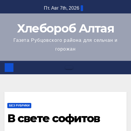
Перейти
Пт. Авг 7th, 2026
к
содержимому
Хлебороб Алтая
Газета Рубцовского района для сельчан и
горожан
БЕЗ РУБРИКИ
В свете софитов