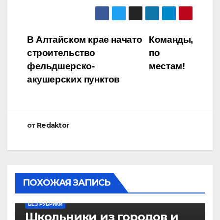
Навигация
В Алтайском крае начато
Команды,
строительство
по
по
фельдшерско-
местам!
записям
акушерских пунктов
от
Redaktor
ПОХОЖАЯ ЗАПИСЬ
БЕЗ РУБРИКИ
Школьники из городов и