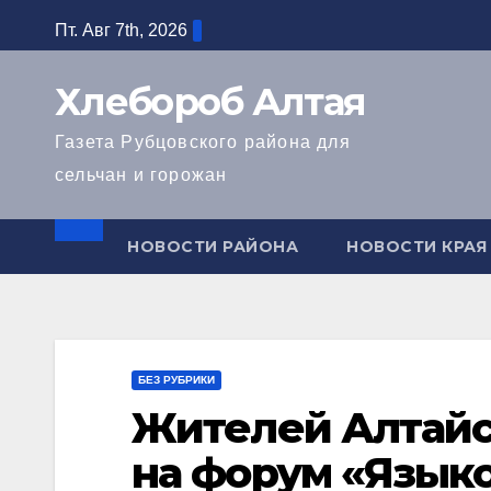
Перейти
Пт. Авг 7th, 2026
к
содержимому
Хлебороб Алтая
Газета Рубцовского района для
сельчан и горожан
НОВОСТИ РАЙОНА
НОВОСТИ КРАЯ
БЕЗ РУБРИКИ
Жителей Алтайс
на форум «Языко