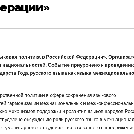
дерации»
Языковая политика в Российской Федерации». Организа
м национальностей. Событие приурочено к проведению
дарств Года русского языка как языка межнациональн
рственной политики в сфере сохранения языкового
утей гармонизации межнациональных и межконфессиональ
кже механизмов поддержки и развития языков народов Рос
ет уделено обсуждению роли русского языка в межнациона
о-гуманитарного сотрудничества, связанного с продвижени