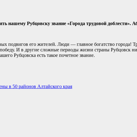
ть нашему Рубцовску звание «Города трудовой доблести». А
вых подвигов его жителей. Люди — главное богатство города! 
обеду. И в другие сложные периоды жизни страны Рубцовск ник
нашего Рубцовска есть такое почетное звание.
ены в 50 районов Алтайского края