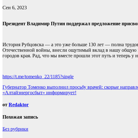
Сен 6, 2023
Президент Владимир Путин поддержал предложение присвои
История Рубцовска — а это уже больше 130 лет — полна трудо
Отечественной войны, внесли ощутимый вклад в нашу общую п
городов края. Рад, что мы вместе прошли этот путь и теперь у 
https://t.me/tomenko_22/1185?single
Навигация
Губернатор Томенко выполнил просьбу врачей: скорые направл
«Алтайэнергосбыт» информирует!
по
записям
от
Redaktor
Похожая запись
Без рубрики