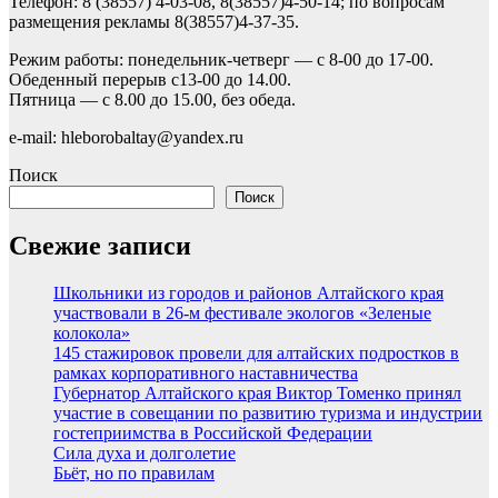
Телефон: 8 (38557) 4-03-08, 8(38557)4-50-14; по вопросам
размещения рекламы 8(38557)4-37-35.
Режим работы: понедельник-четверг — с 8-00 до 17-00.
Обеденный перерыв с13-00 до 14.00.
Пятница — с 8.00 до 15.00, без обеда.
e-mail: hleborobaltay@yandex.ru
Поиск
Поиск
Свежие записи
Школьники из городов и районов Алтайского края
участвовали в 26-м фестивале экологов «Зеленые
колокола»
145 стажировок провели для алтайских подростков в
рамках корпоративного наставничества
Губернатор Алтайского края Виктор Томенко принял
участие в совещании по развитию туризма и индустрии
гостеприимства в Российской Федерации
Сила духа и долголетие
Бьёт, но по правилам