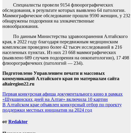
Специалисты провели 9154 флюорографических
обследования, в результате которых выявлено 64 патологии.
Маммографическое обследование прошли 9590 женщин, у 232
обнаружены подозрения на злокачественные
новообразования.
По данным Министерства здравоохранения Алтайского
края, в 2022 году благодаря передвижным медицинским
комплексам проведено более 42 тысяч исследований в 216
населенных пунктах. Из них 23 668 маммографических
(выявлено 689 случаев подозрения на онкопатологию), 17 498
флюорографичеких (патологий — 234).
Подготовлено Управлением печати и массовых
коммуникаций Алтайского края по материалам сайта
altairegion22.ru
Навигация
Первая конкурсная афиша документального кино в рамках
«Шукшинских дней на Алтае» включила 10 картин
по
В Алтайском крае объявлен конкурсный отбор по проекту
записям
поддержки местных инициатив на 2024 год
от
Redaktor