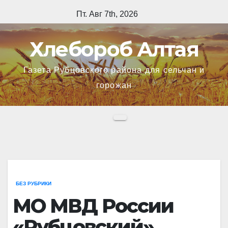
Перейти
Пт. Авг 7th, 2026
к
содержимому
Хлебороб Алтая
Газета Рубцовского района для сельчан и
горожан
БЕЗ РУБРИКИ
МО МВД России
«Рубцовский»