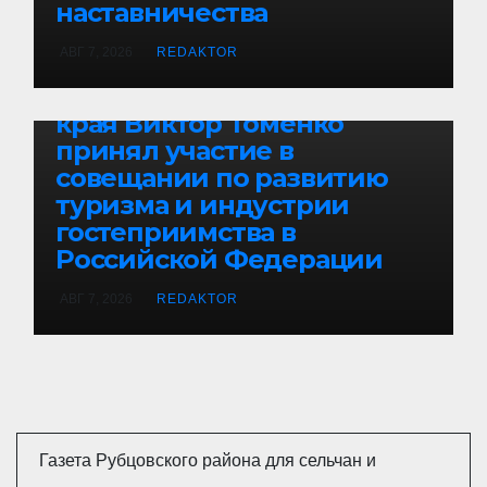
наставничества
АВГ 7, 2026
REDAKTOR
БЕЗ РУБРИКИ
Губернатор Алтайского
края Виктор Томенко
принял участие в
совещании по развитию
туризма и индустрии
гостеприимства в
Российской Федерации
АВГ 7, 2026
REDAKTOR
Газета Рубцовского района для сельчан и