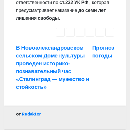
ответственности по
ст.232 УК РФ
, которая
предусматривает наказание
до семи лет
лишения свободы.
Навигация
В Новоалександровском
Прогноз
сельском Доме культуры
погоды
по
проведен историко-
записям
познавательный час
«Сталинград — мужество и
стойкость»
от
Redaktor