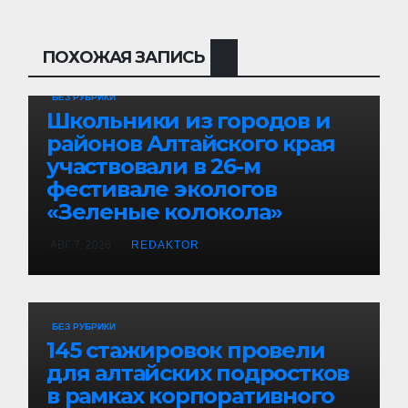
ПОХОЖАЯ ЗАПИСЬ
БЕЗ РУБРИКИ
Школьники из городов и
районов Алтайского края
участвовали в 26-м
фестивале экологов
«Зеленые колокола»
АВГ 7, 2026
REDAKTOR
БЕЗ РУБРИКИ
145 стажировок провели
для алтайских подростков
в рамках корпоративного