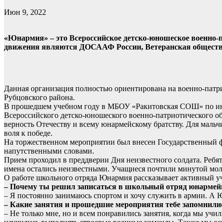
Июн 9, 2022
«Юнармия» – это Всероссийское детско-юношеское военно-п
движения являются ДОСААФ России, Ветеранская обществ
Данная организация полностью ориентирована на военно-патр
Рубцовского района.
В прошедшем учебном году в МБОУ «Ракитовская СОШ» по иниц
Всероссийского детско-юношеского военно-патриотического о
верность Отечеству и всему юнармейскому братству. Для мальч
воля к победе.
На торжественном мероприятии был внесен Государственный фл
напутственными словами.
Прием проходил в преддверии Дня неизвестного солдата. Ребят
имена остались неизвестными. Учащиеся почтили минутой молч
О работе школьного отряда Юнармия рассказывает активный уч
– Почему ты решил записаться в школьный отряд юнармей
– Я постоянно занимаюсь спортом и хочу служить в армии. А 
– Какие занятия и прошедшие мероприятия тебе запомнили
– Не только мне, но и всем понравились занятия, когда мы учил