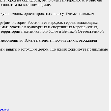
 в город на скалодром, было очень интересно. А 9 Мая мы
 солдатом на военном параде.
скую помощь, ориентироваться в лесу. Учимся навыкам
рафии, истории России и ее народов, героев, выдающихся
нимать участие в культурных и спортивных мероприятиях,
е территории памятника погибшим в Великой Отечественной
 мероприятия. Юные патриоты прочли стихи, рассказали
дети заняты настоящим делом. Юнармия формирует правильные
семей