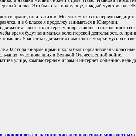
аивали навыки метания ножей в цель. Павел Иванович возил нас
ертный полк». Это было так волнующе, каждый чувствовал себя
только в армии, но и в жизни. Мы можем оказать первую медицин
авятся, и в 6 классе я продолжу заниматься в Юнармии.
 движения – вызвать интерес у подрастающего поколения к геог
учебы время будут заниматься волонтерской деятельностью, при
ой помощи. Участники движения помогали в уборке мусора возл
реле 2022 года юнармейцами школы были организованы классные
ельчанах, участвовавших в Великой Отечественной войне.
натива улице, компьютерным играм и интернет-общению, ведь 
тов законопроект о расширении мер поддержки многодетных 