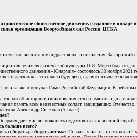
атриотическое общественное движение, созданное в январе и
енная организация Вооружённых сил России, ЦСКА.
иотическое воспитание подрастающего поколения. За короткий 
иативе учителя физической культуры П.И. Мороз был создан о
бщественного движения «Юнармия» состоялось 30 ноября 2021 г
ишек и девчонок – это школа будущего, где воспитывается насто
аг, а также прозвучал Гимн Российской Федерации. К ребятам 
а узнали об истории возникновения этого памятного дня, о подв
ания память всех неизвестных солдат, защищавших Отечество, 
астник Александр Селезнев (5 класс).
цев?
Юнармия дает мне возможность подготовиться к военной службе.
сь больше всего?
ись собирать-разбирать автомат. Сначала у нас на это уходило 2