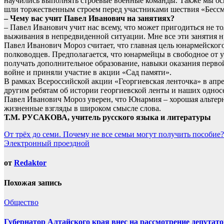
научились выполнять строевые военные команды. Также мы осв
шли торжественным строем перед участниками шествия «Бессм
– Чему вас учит Павел Иванович на занятиях?
– Павел Иванович учит нас всему, что может пригодиться не 
выживания в непредвиденной ситуации. Мне все эти занятия нр
Павел Иванович Мороз считает, что главная цель юнармейского
полководцев. Предполагается, что юнармейцы в свободное от 
получать дополнительное образование, навыки оказания перв
войне и приняли участие в акции «Сад памяти».
В рамках Всероссийской акции «Георгиевская ленточка» в ап
другим ребятам об истории георгиевской ленты и наших однос
Павел Иванович Мороз уверен, что Юнармия – хорошая альтер
жизненные взгляды в широком смысле слова.
Т.М. РУСАКОВА, учитель русского языка и литературы
Навигация
От трёх до семи. Почему не все семьи могут получить пособие?
Электронный проездной
по
записям
от
Redaktor
Похожая запись
Общество
Губернатор Алтайского края внес на рассмотрение депута