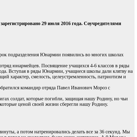
 зарегистрировано 29 июля 2016 года. Соучредителями
срок подразделения Юнармии появились во многих школах
тряд юнармейцев. Посвящение учащихся 4-6 классов в ряды
ода. Вступая в ряды Юнармии, учащиеся школы дали клятву на
ящий характер, смелость, целеустремленность, патриотизм и
обратился командир отряда Павел Иванович Мороз с
игах солдат, которые погибли, защищая нашу Родину, но чьи
которые ценой своей жизни сберегли нашу Родину.
 минуты, а потом натренировались делать все за 36 секунд. Мы