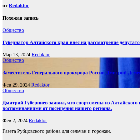
записям
от
Redaktor
Похожая запись
Общество
Губернатор Алтайского края внес на рассмотрение депута
Мар 13, 2024
Redaktor
Общество
Заместитель Генерального прокурора России Дмитрий Деме
Фев 29, 2024
Redaktor
Общество
Дмитрий Губерниев заявил, что спортсмены из Алтайского 
воспоминаниями от посещения нашего региона.
Фев 2, 2024
Redaktor
Газета Рубцовского района для сельчан и горожан.