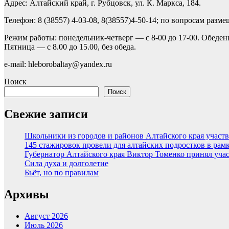
Адрес: Алтайский край, г. Рубцовск, ул. К. Маркса, 184.
Телефон: 8 (38557) 4-03-08, 8(38557)4-50-14; по вопросам разм
Режим работы: понедельник-четверг — с 8-00 до 17-00. Обеден
Пятница — с 8.00 до 15.00, без обеда.
e-mail: hleborobaltay@yandex.ru
Поиск
Поиск
Свежие записи
Школьники из городов и районов Алтайского края участв
145 стажировок провели для алтайских подростков в рам
Губернатор Алтайского края Виктор Томенко принял уча
Сила духа и долголетие
Бьёт, но по правилам
Архивы
Август 2026
Июль 2026