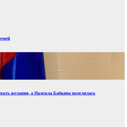
семей
ывать желания, а Надежда Бабкина поделилась