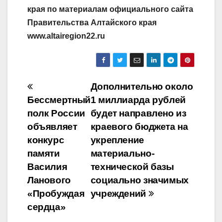
края по материалам официального сайта
Правительства Алтайского края
www.altairegion22.ru
Навигация
Дополнительно около
Бессмертный
1 миллиарда рублей
по
полк России
будет направлено из
записям
объявляет
краевого бюджета на
конкурс
укрепление
памяти
материально-
Василия
технической базы
Ланового
социально значимых
«Пробуждая
учреждений
сердца»