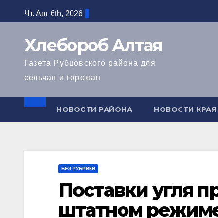
Перейти
Чт. Авг 6th, 2026
к
содержимому
Хлебороб Алтая
Газета Рубцовского района для
сельчан и горожан
НОВОСТИ РАЙОНА
НОВОСТИ КРАЯ
БЕЗ РУБРИКИ
Поставки угля п
штатном режим