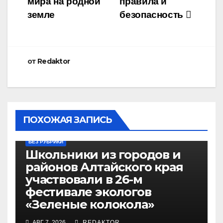
записям
мира на родной
правила и
земле
безопасность
от
Redaktor
ПОХОЖАЯ ЗАПИСЬ
БЕЗ РУБРИКИ
Школьники из городов и
районов Алтайского края
участвовали в 26-м
фестивале экологов
«Зеленые колокола»
АВГ 7, 2026
REDAKTOR