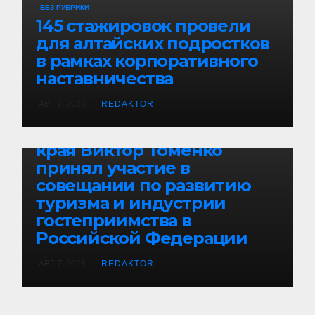
БЕЗ РУБРИКИ
145 стажировок провели
для алтайских подростков
в рамках корпоративного
наставничества
АВГ 7, 2026
REDAKTOR
БЕЗ РУБРИКИ
Губернатор Алтайского
края Виктор Томенко
принял участие в
совещании по развитию
туризма и индустрии
гостеприимства в
Российской Федерации
АВГ 7, 2026
REDAKTOR