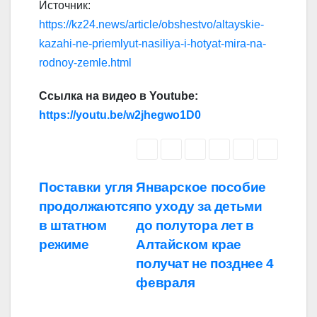
Источник:
https://kz24.news/article/obshestvo/altayskie-
kazahi-ne-priemlyut-nasiliya-i-hotyat-mira-na-
rodnoy-zemle.html
Ссылка на видео в Youtube:
https://youtu.be/w2jhegwo1D0
Навигация
Поставки угля
Январское пособие
продолжаются
по уходу за детьми
по
в штатном
до полутора лет в
записям
режиме
Алтайском крае
получат не позднее 4
февраля