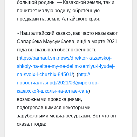
большой родины — Казахской земли, так и
почитает малую родину, обретённую
предками на земле Алтайского края.
«Наш алтайский казах», как часто называют
Сапарбека Маусумбаева, ещё в марте 2021
года высказывал обеспокоенность
(
https://barnaul.sm.news/direktor-kazaxskoj-
shkoly-na-altae-my-ne-delim-zemlyu-i-lyudej-
na-svoix-i-chuzhix-84501/
), (
http://
новостиалтая.рф/2021/03/директор-
казахской-школы-на-алтае-сап/
)
возможными провокациями,
подогревавшимися некоторыми
зарубежными медиа-ресурсами. Вот что он
сказал тогда: